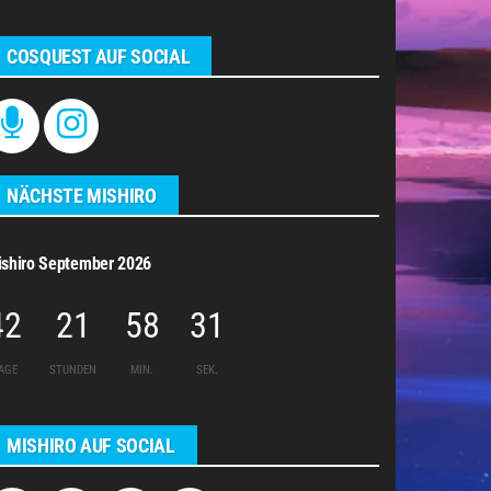
COSQUEST AUF SOCIAL
NÄCHSTE MISHIRO
shiro September 2026
42
21
58
31
AGE
STUNDEN
MIN.
SEK.
MISHIRO AUF SOCIAL