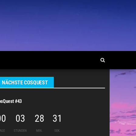
NÄCHSTE COSQUEST
osQuest #43
00
03
28
31
AGE
STUNDEN
MIN.
SEK.