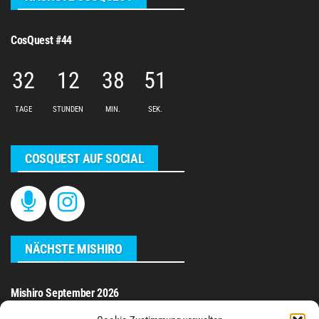
CosQuest #44
32
12
38
51
TAGE
STUNDEN
MIN.
SEK.
COSQUEST AUF SOCIAL
NÄCHSTE MISHIRO
Mishiro September 2026