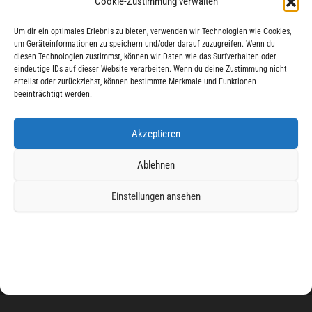
Cookie-Zustimmung verwalten
40
07
08
51
Um dir ein optimales Erlebnis zu bieten, verwenden wir Technologien wie Cookies,
TAGE
STUNDEN
MIN.
SEK.
um Geräteinformationen zu speichern und/oder darauf zuzugreifen. Wenn du
diesen Technologien zustimmst, können wir Daten wie das Surfverhalten oder
eindeutige IDs auf dieser Website verarbeiten. Wenn du deine Zustimmung nicht
erteilst oder zurückziehst, können bestimmte Merkmale und Funktionen
MISHIRO AUF SOCIAL
beeinträchtigt werden.
Akzeptieren
Ablehnen
Impressum
Einstellungen ansehen
Datenschutzerklärung
Haftungsausschluss
Cookie-Richtlinie