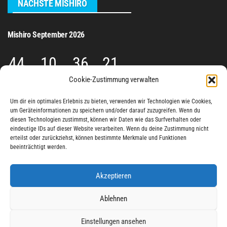
NÄCHSTE MISHIRO
Mishiro September 2026
44
10
36
21
Cookie-Zustimmung verwalten
TAGE
STUNDEN
MIN.
SEK.
Um dir ein optimales Erlebnis zu bieten, verwenden wir Technologien wie Cookies,
um Geräteinformationen zu speichern und/oder darauf zuzugreifen. Wenn du
MISHIRO AUF SOCIAL
diesen Technologien zustimmst, können wir Daten wie das Surfverhalten oder
eindeutige IDs auf dieser Website verarbeiten. Wenn du deine Zustimmung nicht
erteilst oder zurückziehst, können bestimmte Merkmale und Funktionen
beeinträchtigt werden.
Akzeptieren
Impressum
Ablehnen
Datenschutzerklärung
Einstellungen ansehen
Haftungsausschluss