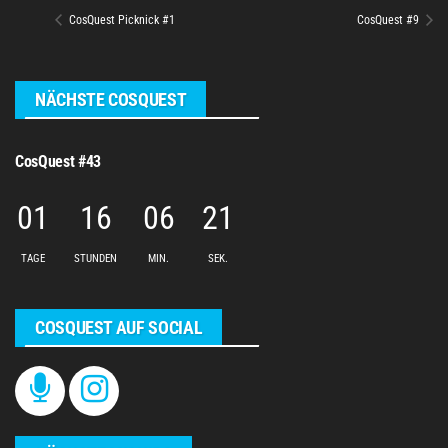
CosQuest Picknick #1
CosQuest #9
NÄCHSTE COSQUEST
CosQuest #43
01
16
06
21
TAGE
STUNDEN
MIN.
SEK.
COSQUEST AUF SOCIAL