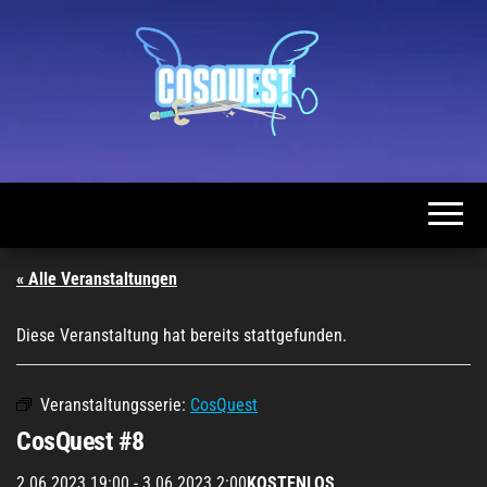
Zum
Inhalt
springen
CosQuest
München
« Alle Veranstaltungen
Diese Veranstaltung hat bereits stattgefunden.
Veranstaltungsserie:
CosQuest
CosQuest #8
2.06.2023 19:00
-
3.06.2023 2:00
KOSTENLOS